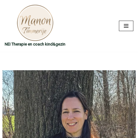
Ga
naar
de
inhoud
NEI Therapie en coach kind&gezin