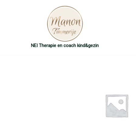
Ga
naar
de
inhoud
NEI Therapie en coach kind&gezin