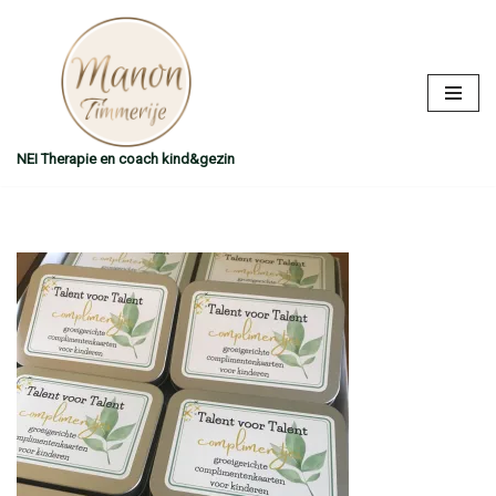
Ga
naar
de
inhoud
NEI Therapie en coach kind&gezin