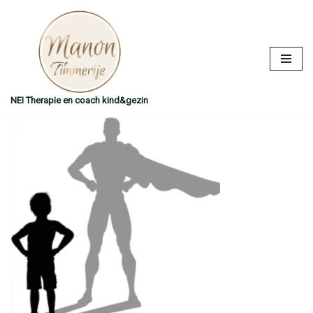
Ga
naar
de
inhoud
NEI Therapie en coach kind&gezin