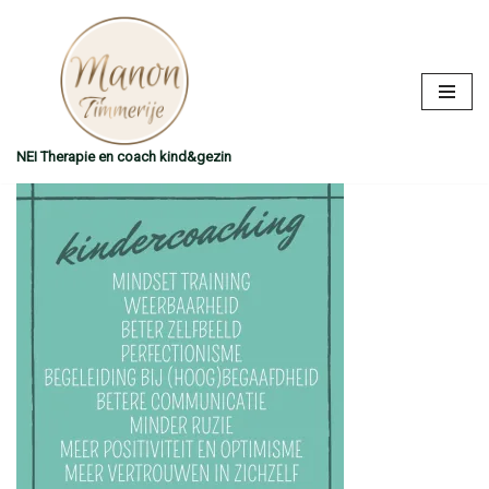
Ga
naar
de
inhoud
NEI Therapie en coach kind&gezin