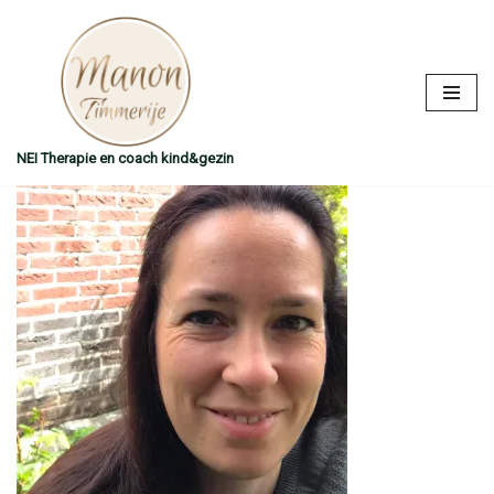
Ga
naar
de
inhoud
NEI Therapie en coach kind&gezin