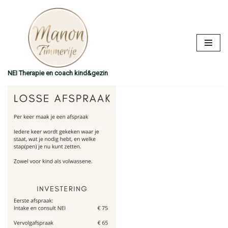
Ga
naar
de
inhoud
NEI Therapie en coach kind&gezin