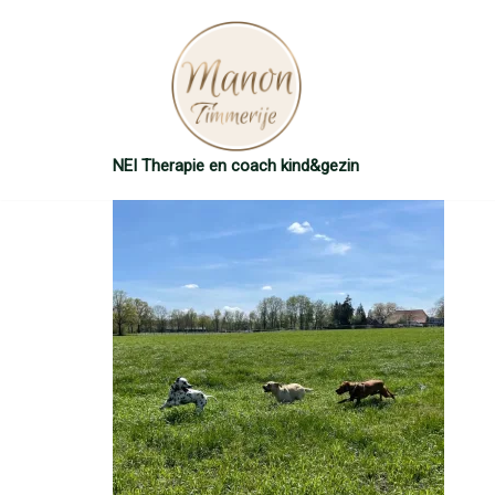
Ga
naar
de
inhoud
NEI Therapie en coach kind&gezin