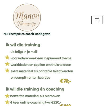
Ga
naar
de
inhoud
NEI Therapie en coach kind&gezin