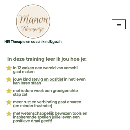
Ga
naar
de
inhoud
NEI Therapie en coach kind&gezin